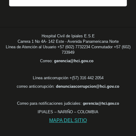
Hospital Civil de Ipiales E.S.E
Carrera 1 No 4A- 142 Este - Avenida Panamericana Norte
Línea de Atención al Usuario +57 (602) 7732234 Conmutador +57 (602)
733949
Correo:
gerencia@hci.gov.co
Línea anticorrupción +(57) 316 442 2054
correo anticorrupción:
denunciascorrupcion@hci.gov.co
Correo para notificaciones judiciales:
gerencia@hci.gov.co
IPIALES – NARIÑO – COLOMBIA
MAPA DEL SITIO