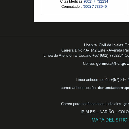
Citas Médicas:
(602) 7 732234
Conmutador:
(602) 7 733949
Hospital Civil de Ipiales E
Carrera 1 No 4A- 142 Este - Avenida Pa
Línea de Atención al Usuario +57 (602) 7732234 C
Correo:
gerencia@hci.go
Línea anticorrupción +(57) 316
correo anticorrupción:
denunciascorrup
Correo para notificaciones judiciales:
ger
IPIALES – NARIÑO – COL
MAPA DEL SITIO