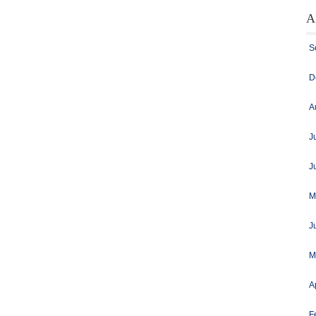
A
S
D
A
J
J
M
J
M
A
F