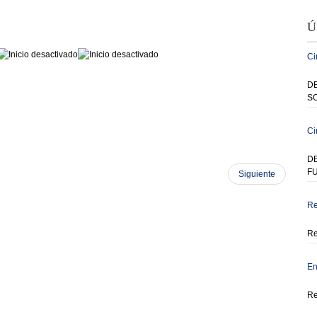
Ú
Ci
DE
SO
Ci
D
F
Siguiente
Re
Re
En
Re