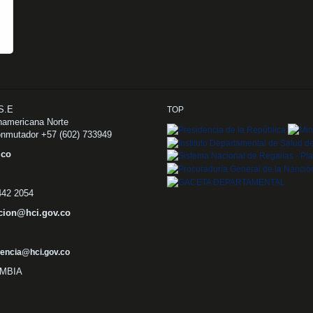
.S.E
TOP
namericana Norte
onmutador +57 (602) 733949
v.co
 442 2054
cion@hci.gov.co
encia@hci.gov.co
OMBIA