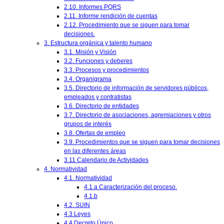
2.10. Informes PQRS
2.11. Informe rendición de cuentas
2.12. Procedimiento que se siguen para tomar
decisiones.
3. Estructura orgánica y talento humano
3.1. Misión y Visión
3.2. Funciones y deberes
3.3. Procesos y procedimientos
3.4. Organigrama
3.5. Directorio de información de servidores públicos,
empleados y contratistas
3.6. Directorio de entidades
3.7. Directorio de asociaciones, agremiaciones y otros
grupos de interés
3.8. Ofertas de empleo
3.9. Procedimientos que se siguen para tomar decisiones
en las diferentes áreas
3.11 Calendario de Actividades
4. Normatividad
4.1. Normatividad
4.1.a Caracterización del proceso.
4.1.b
4.2. SUIN
4.3 Leyes
4.4 Decreto Único