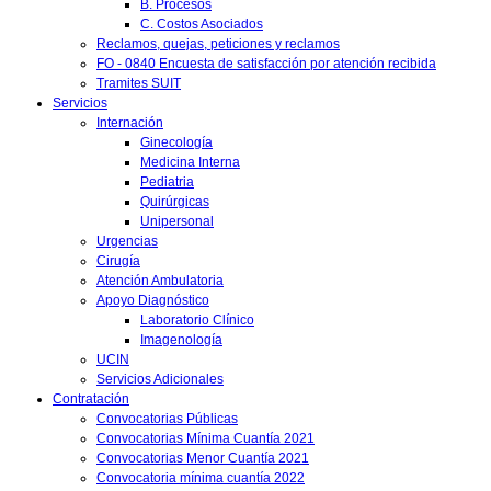
B. Procesos
C. Costos Asociados
Reclamos, quejas, peticiones y reclamos
FO - 0840 Encuesta de satisfacción por atención recibida
Tramites SUIT
Servicios
Internación
Ginecología
Medicina Interna
Pediatria
Quirúrgicas
Unipersonal
Urgencias
Cirugía
Atención Ambulatoria
Apoyo Diagnóstico
Laboratorio Clínico
Imagenología
UCIN
Servicios Adicionales
Contratación
Convocatorias Públicas
Convocatorias Mínima Cuantía 2021
Convocatorias Menor Cuantía 2021
Convocatoria mínima cuantía 2022