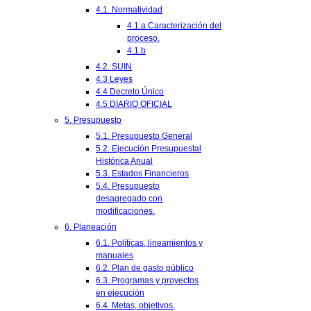
4.1. Normatividad
4.1.a Caracterización del
proceso.
4.1.b
4.2. SUIN
4.3 Leyes
4.4 Decreto Único
4.5 DIARIO OFICIAL
5. Presupuesto
5.1. Presupuesto General
5.2. Ejecución Presupuestal
Histórica Anual
5.3. Estados Financieros
5.4. Presupuesto
desagregado con
modificaciones.
6. Planeación
6.1. Políticas, lineamientos y
manuales
6.2. Plan de gasto público
6.3. Programas y proyectos
en ejecución
6.4. Metas, objetivos,