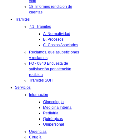
vida
18. Informes rendición de
cuentas
Tramites
7.1. Trámites
A. Normatividad
B. Procesos
C. Costos Asociados
Reclamos, quejas, peticiones
y reclamos
FO - 0840 Encuesta de
satisfacción por atención
recibida
Tramites SUIT
Servicios
Internación
Ginecología
Medicina Interna
Pediatria
Quirúrgicas
Unipersonal
Urgencias
Cirugía