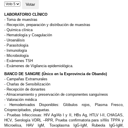
Por
favor,
vote
LABORATORIO CLÍNICO
- Toma de muestras
- Recepción, preparación y distribución de muestras
- Química clínica
- Hematología y Coagulación
- Uroanálisis
- Parasitología
- Inmunología
- Microbiología
- Exámenes TSH
- Exámenes de Vigilancia epidemiológica
.
BANCO DE SANGRE (Único en la Exprovincia de Obando)
- Campañas Extramurales
- Charlas de Sensibilización
- Recepción de donantes
- Almacenamiento y preservación de componentes
sanguíneos
- Valoración médica
- Hemoderivados Disponibles: Glóbulos rojos, Plasma
Fresco,
Crioprecipitados, plaquetas.
- Pruebas Infecciosas: HIV Ag/Ab I y II, HBs Ag, HTLV I-II,
CHAGAS,
HCV, Serología VDRL –RPR, Prueba confirmatoria
para sífilis TPPA y
Microelisa, HAV IgM, Toxoplasma IgG-IgM,
Rubeola IgG-IgM,