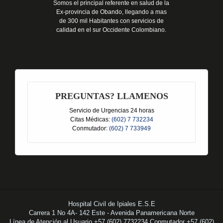
Somos el principal referente en salud de la
Ex-provincia de Obando, llegando a mas
de 300 mil Habitantes con servicios de
calidad en el sur Occidente Colombiano.
PREGUNTAS? LLAMENOS
Servicio de Urgencias 24 horas
Citas Médicas:
(602) 7 732234
Conmutador:
(602) 7 733949
Hospital Civil de Ipiales E.S.E
Carrera 1 No 4A- 142 Este - Avenida Panamericana Norte
Línea de Atención al Usuario +57 (602) 7732234 Conmutador +57 (602)