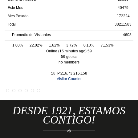
Este Mes
40479
Mes Pasado
172224
Total
38211583
Promedio de Visitantes
4608
1.00%
22.02%
1.62%
3.72%
0.10%
71.53%
Online (15 minutes ago):59
59 guests
no members
Su IP:216.73.216.158
Visitor Counter
DESDE 1921, ESTAMOS
CONTIGO!
*