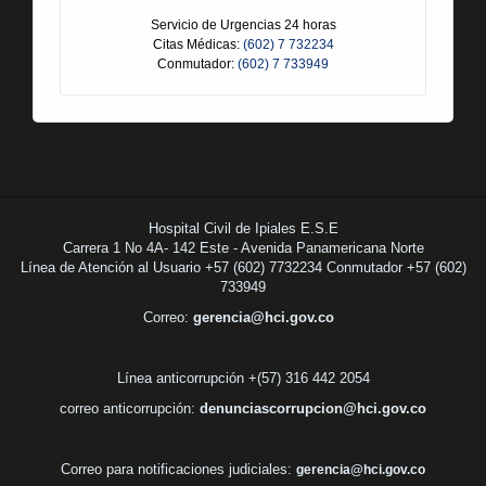
Servicio de Urgencias 24 horas
Citas Médicas:
(602) 7 732234
Conmutador:
(602) 7 733949
Hospital Civil de Ipiales E.S.E
Carrera 1 No 4A- 142 Este - Avenida Panamericana Norte
Línea de Atención al Usuario +57 (602) 7732234 Conmutador +57 (602)
733949
Correo:
gerencia@hci.gov.co
Línea anticorrupción +(57) 316 442 2054
correo anticorrupción:
denunciascorrupcion@hci.gov.co
Correo para notificaciones judiciales:
gerencia@hci.gov.co