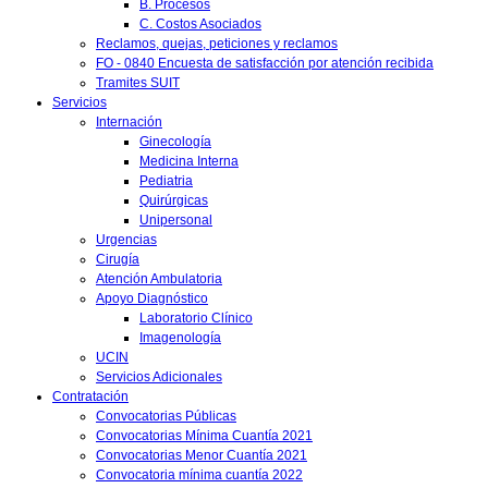
B. Procesos
C. Costos Asociados
Reclamos, quejas, peticiones y reclamos
FO - 0840 Encuesta de satisfacción por atención recibida
Tramites SUIT
Servicios
Internación
Ginecología
Medicina Interna
Pediatria
Quirúrgicas
Unipersonal
Urgencias
Cirugía
Atención Ambulatoria
Apoyo Diagnóstico
Laboratorio Clínico
Imagenología
UCIN
Servicios Adicionales
Contratación
Convocatorias Públicas
Convocatorias Mínima Cuantía 2021
Convocatorias Menor Cuantía 2021
Convocatoria mínima cuantía 2022