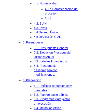
4.1. Normatividad
4.1.a Caracterización del
proceso.
4.1.b
4.2. SUIN
4.3 Leyes
4.4 Decreto Único
4.5 DIARIO OFICIAL
5. Presupuesto
5.1. Presupuesto General
5.2. Ejecución Presupuestal
Histórica Anual
5.3. Estados Financieros
5.4. Presupuesto
desagregado con
modificaciones.
6. Planeación
6.1. Políticas, lineamientos y
manuales
6.2. Plan de gasto público
6.3. Programas y proyectos
en ejecución
6.4. Metas, objetivos,