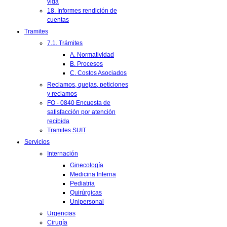
vida
18. Informes rendición de
cuentas
Tramites
7.1. Trámites
A. Normatividad
B. Procesos
C. Costos Asociados
Reclamos, quejas, peticiones
y reclamos
FO - 0840 Encuesta de
satisfacción por atención
recibida
Tramites SUIT
Servicios
Internación
Ginecología
Medicina Interna
Pediatria
Quirúrgicas
Unipersonal
Urgencias
Cirugía