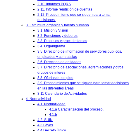
2.10. Informes PQRS
2.11. Informe rendición de cuentas
2.12. Procedimiento que se siguen para tomar
decisiones.
3. Estructura orgánica y talento humano
3.1. Misión y Visión
3.2. Funciones y deberes
3.3. Procesos y procedimientos
3.4. Organigrama
3.5. Directorio de información de servidores públicos,
empleados y contratistas
3.6. Directorio de entidades
3.7. Directorio de asociaciones, agremiaciones y otros
grupos de interés
3.8. Ofertas de empleo
3.9. Procedimientos que se siguen para tomar decisiones
en las diferentes áreas
3.11 Calendario de Actividades
4. Normatividad
4.1. Normatividad
4.1.a Caracterización del proceso.
4.1.b
4.2. SUIN
4.3 Leyes
4.4 Decreto Único