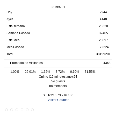
3
8
1
9
9
2
0
1
Hoy
2944
Ayer
4148
Esta semana
23320
Semana Pasada
32405
Este Mes
28097
Mes Pasado
172224
Total
38199201
Promedio de Visitantes
4368
1.00%
22.01%
1.62%
3.72%
0.10%
71.55%
Online (15 minutes ago):54
54 guests
no members
Su IP:216.73.216.186
Visitor Counter