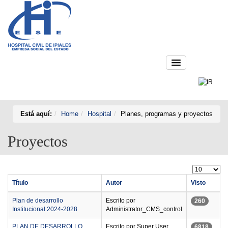
Está aquí:
Home
Hospital
Planes, programas y proyectos
Proyectos
Título
Autor
Visto
Plan de desarrollo
Escrito por
260
Institucional 2024-2028
Administrator_CMS_control
PLAN DE DESARROLLO
Escrito por Super User
6818