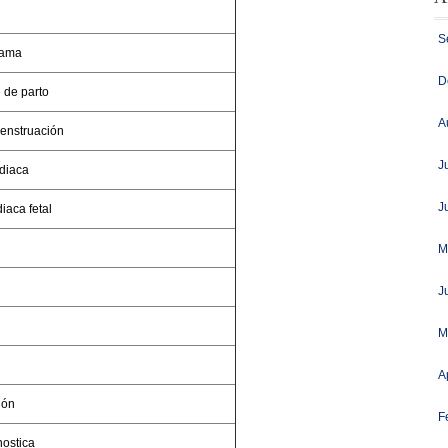
S
rama
D
 de parto
A
enstruación
J
diaca
J
iaca fetal
M
J
M
A
ión
F
nostica