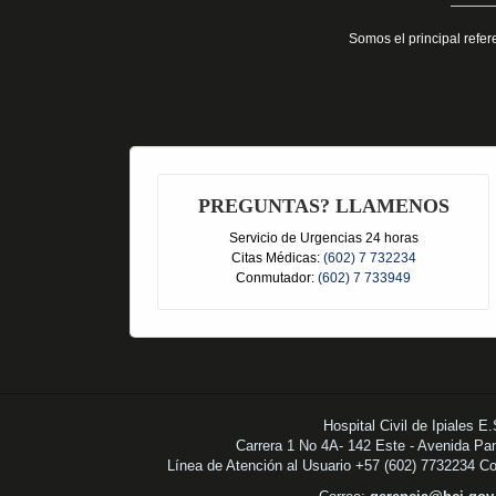
Somos el principal refer
PREGUNTAS? LLAMENOS
Servicio de Urgencias 24 horas
Citas Médicas:
(602) 7 732234
Conmutador:
(602) 7 733949
Hospital Civil de Ipiales E
Carrera 1 No 4A- 142 Este - Avenida Pa
Línea de Atención al Usuario +57 (602) 7732234 C