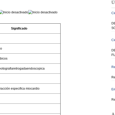
Ú
Ci
DE
SO
Significado
Ci
co
D
F
bicos
Re
otografiaretrogadaendoscopica
Re
racción especifica miocardio
En
Re
A