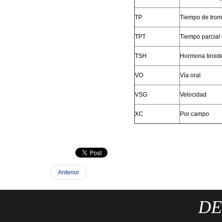
TP
Tiempo de trom
TPT
Tiempo parcial 
TSH
Hormona tiroid
VO
Vía oral
VSG
Velocidad
XC
Por campo
Anterior
DE