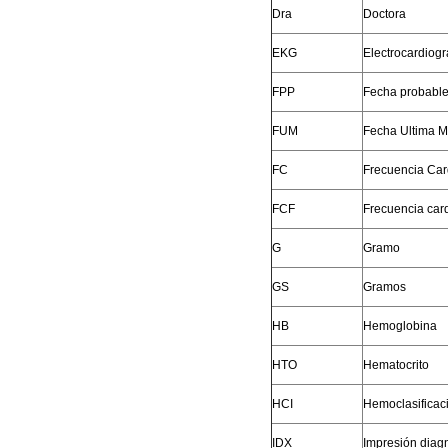
Dra
Doctora
EKG
Electrocardiog
FPP
Fecha probable
FUM
Fecha Ultima M
FC
Frecuencia Car
FCF
Frecuencia card
G
Gramo
GS
Gramos
HB
Hemoglobina
HTO
Hematocrito
HCI
Hemoclasificac
IDX
Impresión diag