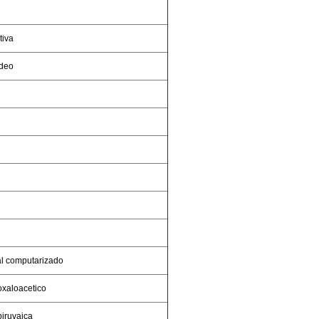
tiva
ideo
al computarizado
xaloacetico
iruvaica