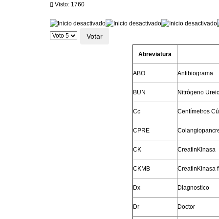
Visto: 1760
Ratio:
0
/
5
Por
favor,
vote
Abreviatura
ABO
Antibiograma
BUN
Nitrógeno Urei
Cc
Centímetros Cú
CPRE
Colangiopancre
CK
CreatinKInasa
CKMB
CreatinKinasa f
Dx
Diagnostico
Dr
Doctor