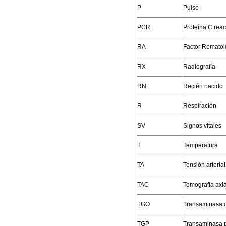
P
Pulso
PCR
Proteína C reac
RA
Factor Remato
RX
Radiografía
RN
Recién nacido
R
Respiración
SV
Signos vitales
T
Temperatura
TA
Tensión arterial
TAC
Tomografía axi
TGO
Transaminasa o
TGP
Transaminasa p