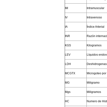
IM
Intramuscular
IV
Intravenoso
IA
Índice Arterial
INR
Razón internac
KGS
Kilogramos
LEV
Líquidos endo
LDH
Deshidrogenas 
MCGTX
Microgoteo por
MG
Miligramo
Mgs
Miligramos
HC
Numero de Histo