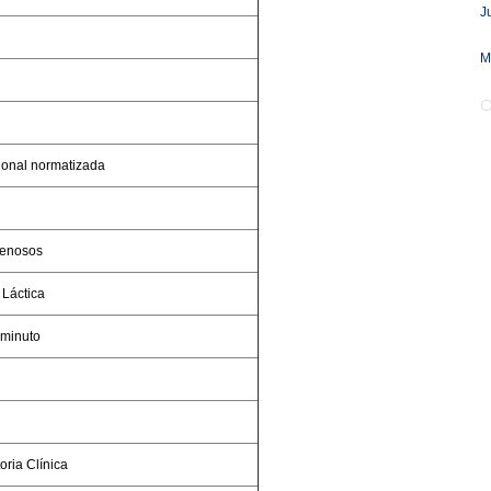
J
M
ional normatizada
venosos
Láctica
 minuto
ria Clínica