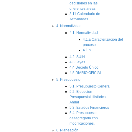
decisiones en las
diferentes áreas
3.11 Calendario de
Actividades
4. Normatividad
4.1. Normatividad
4.1.a Caracterización del
proceso.
4.1.b
4.2. SUIN
4.3 Leyes
4.4 Decreto Único
4.5 DIARIO OFICIAL
5. Presupuesto
5.1. Presupuesto General
5.2. Ejecución
Presupuestal Histórica
Anual
5.3. Estados Financieros
5.4. Presupuesto
desagregado con
modificaciones.
6. Planeación