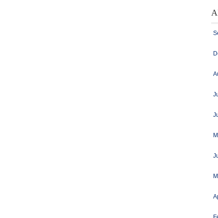
A
S
D
A
J
J
M
J
M
A
F