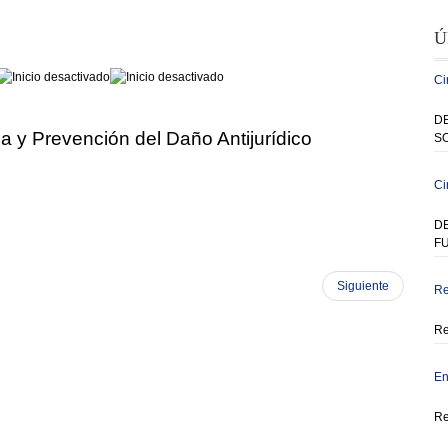
Ú
Ci
DE
a y Prevención del Daño Antijurídico
SO
Ci
D
F
Siguiente
Re
Re
En
Re