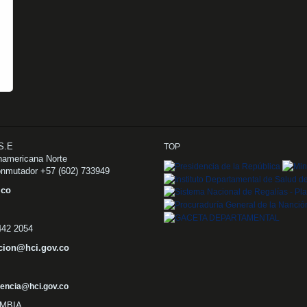
.S.E
TOP
namericana Norte
onmutador +57 (602) 733949
v.co
 442 2054
cion@hci.gov.co
encia@hci.gov.co
OMBIA