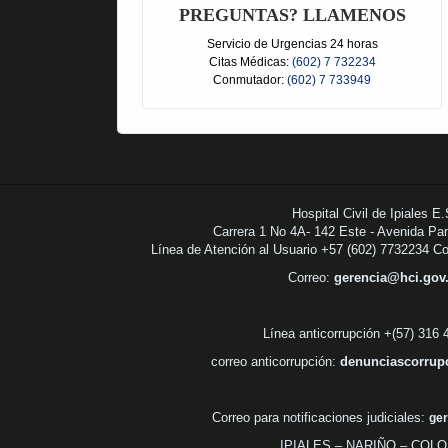
PREGUNTAS? LLAMENOS
Servicio de Urgencias 24 horas
Citas Médicas:
(602) 7 732234
Conmutador:
(602) 7 733949
Hospital Civil de Ipiales E
Carrera 1 No 4A- 142 Este - Avenida Pa
Línea de Atención al Usuario +57 (602) 7732234 C
Correo:
gerencia@hci.go
Línea anticorrupción +(57) 316
correo anticorrupción:
denunciascorrup
Correo para notificaciones judiciales:
ger
IPIALES – NARIÑO – COL