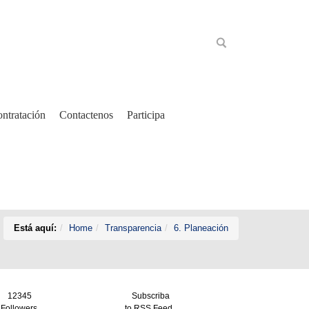
ntratación
Contactenos
Participa
Está aquí:
Home
Transparencia
6. Planeación
12345
Subscriba
Followers
to RSS Feed