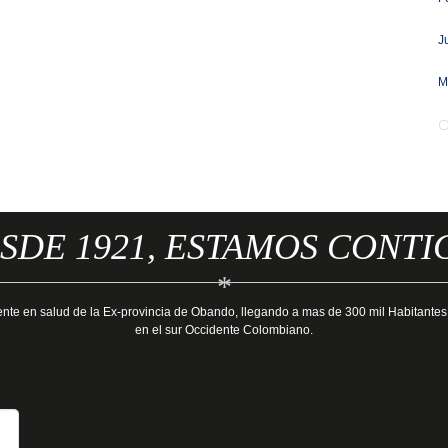
J
M
SDE 1921, ESTAMOS CONTI
*
ente en salud de la Ex-provincia de Obando, llegando a mas de 300 mil Habitantes
en el sur Occidente Colombiano.